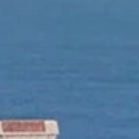
 TONKINE
ES & OFFRES
TION
PHOTOS