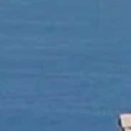
HÔTEL LA
CHAMBRES
SERVICES
PRIVILÈG
DESTINA
GALERIE 
ACCÈS