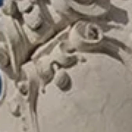
HÔTEL LA TONKINE
CHAMBRES
SERVICES
PRIVILÈGES & OFFRES
DESTINATION
GALERIE PHOTOS
ACCÈS