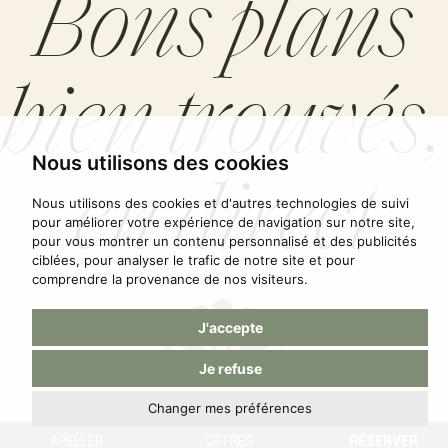
Bons plans
bien trouvés,
en direct
Nous utilisons des cookies
Nous utilisons des cookies et d'autres technologies de suivi
pour améliorer votre expérience de navigation sur notre site,
pour vous montrer un contenu personnalisé et des publicités
ciblées, pour analyser le trafic de notre site et pour
comprendre la provenance de nos visiteurs.
J'accepte
Je refuse
Changer mes préférences
En réservant directement sur le site de l’hôtel La Tonkine,
APELLER
OFFRES
RÉSERVER